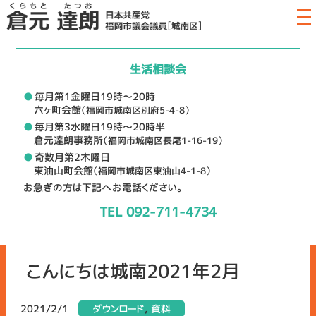
生活相談会
●
毎月第1金曜日19時～20時
六ヶ町会館
（福岡市城南区別府5-4-8）
●
毎月第3水曜日19時～20時半
倉元達朗事務所
（福岡市城南区長尾1-16-19）
●
奇数月第2木曜日
東油山町会館
（福岡市城南区東油山4-1-8）
お急ぎの方は下記へお電話ください。
TEL 092-711-4734
こんにちは城南2021年2月
2021/2/1
ダウンロード
,
資料