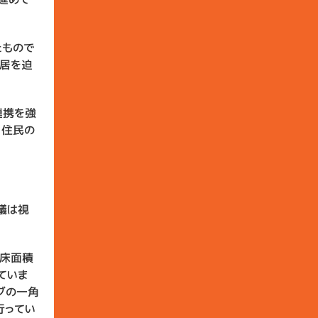
たもので
転居を迫
連携を強
。住民の
議は視
は床面積
ていま
ブの一角
行ってい