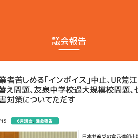
業者苦しめる「インボイス」中止、UR荒
替え問題、友泉中学校過大規模校問題、
害対策についてただす
/15
6月議会
,
議会報告
日本共産党の倉元達朗市