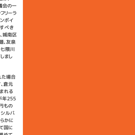
市議会の一
フリーラ
インボイ
言すべき
、城南区
題、友泉
、七隈川
しまし
れた場合
、倉元
まれる
年255
円もの
、シルバ
らかに
て国に
進めて