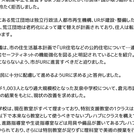
冷たく拒否しました。
にある荒江団地は独立行政法人都市再生機構、URが建設・整備し
在、荒江団地は老朽化によって建て替えが計画されており、住人は
ます。
議は、市の住生活基本計画で「UR住宅などの公的住宅について…
宅セーフティネットの機能強化を図る」と明記されていることを紹介
にならないよう、市がURに進言すべきだと迫りました。
民に十分に配慮して進めるようURに求める」と答弁しました。
が1,003人となり過大規模校となった友泉中学校について、倉元市
査の結果をもとに、現状の改善を求めました。
学校は、現在教室がすべて埋まっており、特別支援教室の1クラス
以下で本来なら教室として使うべきでないプレハブにクラスを構え
た、進路指導室や生徒指導室などは用具や備品が置いてあるプレハ
やられており、さらには特別教室が足りずに理科室で美術の授業を