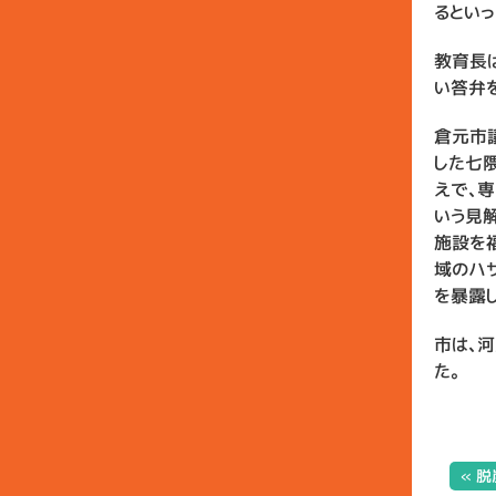
るとい
教育長
い答弁
倉元市
した七
えで、
いう見
施設を
域のハ
を暴露し
市は、
た。
« 