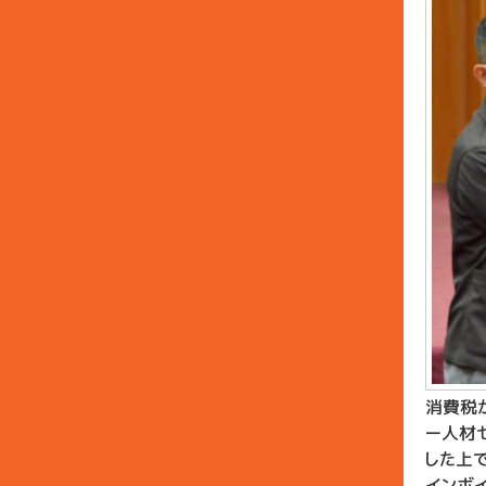
消費税
ー人材
した上
インボ