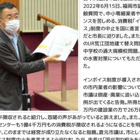
2022年6月15日、福岡
般質問で、中小零細業者や
ンスを苦しめる、消費税「
ス」制度の中止を国に進
だと市長に迫りました。また
のUR荒江団地建て替え問
中学校の過大規模校問題
の水害対策についてもただ
た。
インボイス制度が導入さ
の市内業者の影響について
市議は倒産・廃業に追い込
例が出てくると告発。所得が
万円の建設業の方で26万
が徴収されると紹介し、怨嗟の声があがっていると訴えました。また
センターも1億4千万円もの消費税が徴収されるようになることを明
で、このままでは経営が成り立たなくなると指摘。倉元市議は、市とし
イス制度中止を進言するよう迫りましたが、市長は「国が取り組みを