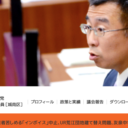
プロフィール
政策と実績
議会報告
ダウンロ
業者苦しめる「インボイス」中止、UR荒江団地建て替え問題、友泉