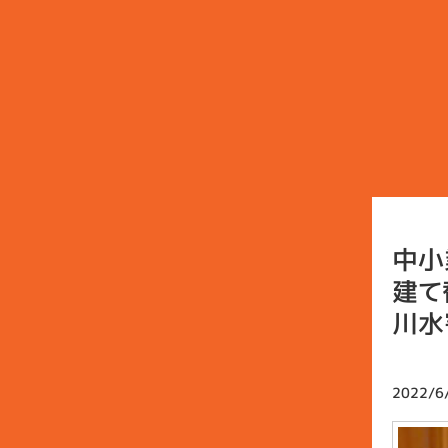
中小
建て
川水
2022/6