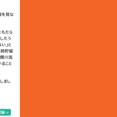
態を見な
をもたら
したう
ない」と
一時貯留
七隈川流
いること
しまし
論 »