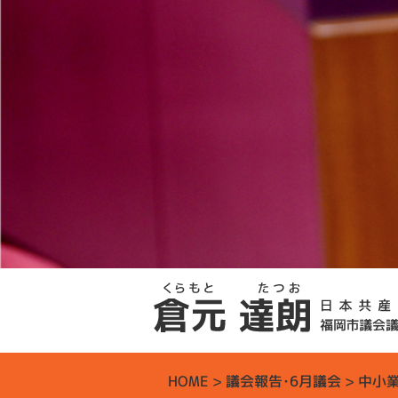
HOME
>
議会報告
・
6月議会
> 中小