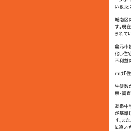
いる」と
城南区
す。現
られてい
倉元市
化し住
不利益
市は「住
生徒数
察・調
友泉中
が基準
す。ま
に追い