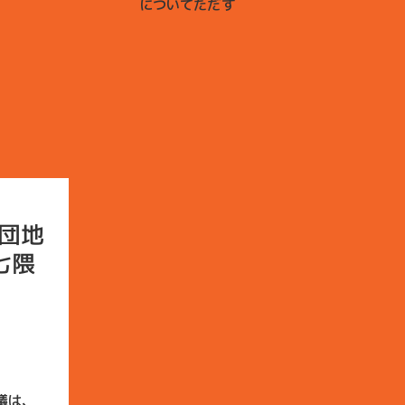
についてただす
江団地
七隈
議は、