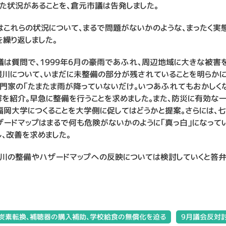
った状況があることを、倉元市議は告発しました。
はこれらの状況について、まるで問題がないかのような、まったく実
を繰り返しました。
議は質問で、1999年6月の豪雨であふれ、周辺地域に大きな被害
隈川について、いまだに未整備の部分が残されていることを明らかに
専門家の「たまたま雨が降っていないだけ。いつあふれてもおかしく
解を紹介。早急に整備を行うことを求めました。また、防災に有効な
福岡大学につくることを大学側に促してはどうかと提案。さらには、
ザードマップはまるで何も危険がないかのように「真っ白」になって
、改善を求めました。
河川の整備やハザードマップへの反映については検討していくと答弁
脱炭素転換、補聴器の購入補助、学校給食の無償化を迫る
9月議会反対討