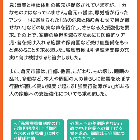
息）事業と相談体制の拡充が提案されていますが、十分
なものにはなっていません。倉元市議は、厚労省が行った
アンケートに寄せられた「命の危険と隣り合わせで目が離
せない」などの切実な声を紹介し、さらなる支援強化を要
求。その上で、家族の負担を減らすためにも医療的ケア
児・者を受け入れる施設や保育園など受け皿整備をもっ
と進めることを求めました。髙島市長は引き続き支援の充
実に向け検討すると答弁しました。
また、倉元市議は、自傷、他害、こだわり、もの壊し、睡眠の
乱れ、多動など、本人や周囲の人の暮らしに影響を及ぼす
行動が著しく高い頻度で起こる「強度行動障がい」がある
人の家族への支援強化についても求めました。
« 「高額療養費制度の自
外国人への差別許さない市
己負担限度引上げ撤回
政や中小企業への賃上げ支
を求める意見書」 に対す
援を求め、 福岡城天守閣につ
る賛成討論
いてただす »