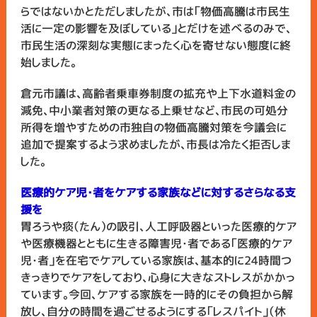
らではないかとただしましたが、市は「物価高騰は市民生
活に一定の影響を及ぼしている」とだけを述べるのみで、
市民生活の深刻な実態にまったく心を寄せない態度に終
始しました。
倉元市議は、高齢者乗車券制度の拡充や上下水道料金の
減免、中小業者対策の更なる上乗せなど、市民の可処分
所得を増やすための市独自の物価高騰対策を今議会に
追加で提案するよう求めましたが、市長は冷たく拒否しま
した。
医療的ケア児・者をケアする家族などに対するさらなる支
援を
胃ろうや痰（たん）の吸引、人工呼吸器といった医療的ケア
や医療機器とともに生きる障害児・者である「医療的ケア
児・者」を在宅でケアしている家族は、基本的に24時間つ
きっきりでケアをしており、心身に大きなストレスがかかっ
ています。今回、ケアする家族を一時的にその負担から解
放し、自分の時間を過ごせるようにする「レスパイト」（休