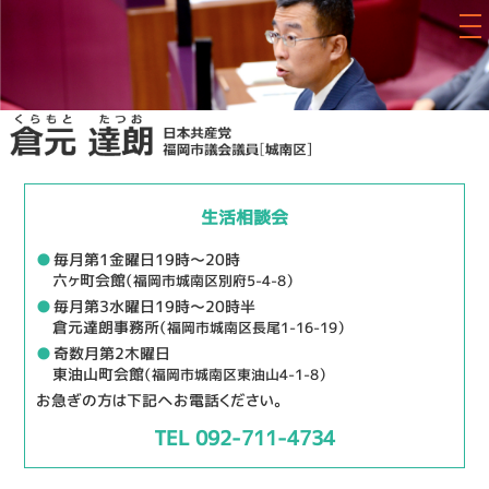
生活相談会
●
毎月第1金曜日19時～20時
六ヶ町会館
（福岡市城南区別府5-4-8）
●
毎月第3水曜日19時～20時半
倉元達朗事務所
（福岡市城南区長尾1-16-19）
●
奇数月第2木曜日
東油山町会館
（福岡市城南区東油山4-1-8）
お急ぎの方は下記へお電話ください。
TEL 092-711-4734