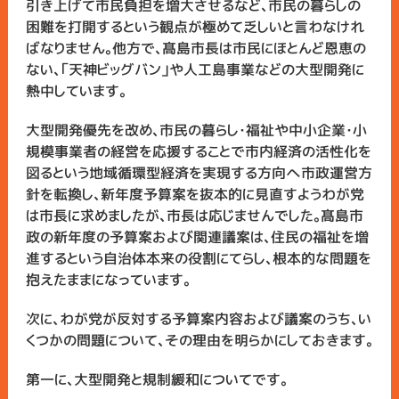
引き上げて市民負担を増大させるなど、市民の暮らしの
困難を打開するという観点が極めて乏しいと言わなけれ
ばなりません。他方で、髙島市長は市民にほとんど恩恵の
ない、「天神ビッグバン」や人工島事業などの大型開発に
熱中しています。
大型開発優先を改め、市民の暮らし・福祉や中小企業・小
規模事業者の経営を応援することで市内経済の活性化を
図るという地域循環型経済を実現する方向へ市政運営方
針を転換し、新年度予算案を抜本的に見直すようわが党
は市長に求めましたが、市長は応じませんでした。髙島市
政の新年度の予算案および関連議案は、住民の福祉を増
進するという自治体本来の役割にてらし、根本的な問題を
抱えたままになっています。
次に、わが党が反対する予算案内容および議案のうち、い
くつかの問題について、その理由を明らかにしておきます。
第一に、大型開発と規制緩和についてです。