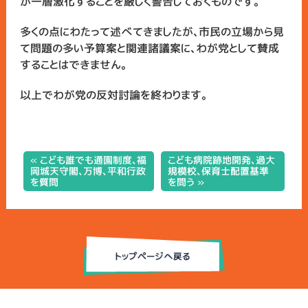
が一層激化することを厳しく警告しておくものです。
多くの点にわたって述べてきましたが、市民の立場から見
て問題の多い予算案と関連諸議案に、わが党として賛成
することはできません。
以上でわが党の反対討論を終わります。
« こども誰でも通園制度、福
こども病院跡地開発、過大
岡城天守閣、万博、平和行政
規模校、保育士配置基準
を質問
を問う »