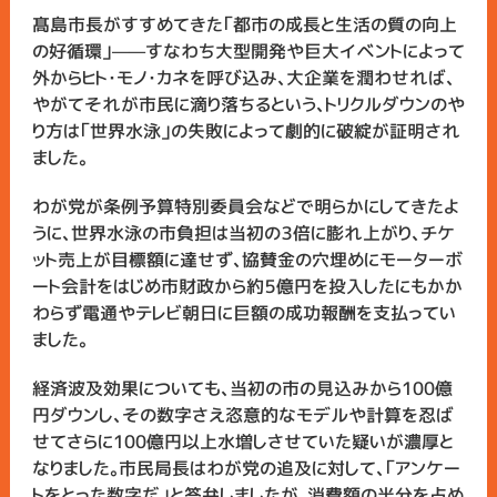
髙島市長がすすめてきた「都市の成長と生活の質の向上
の好循環」——すなわち大型開発や巨大イベントによって
外からヒト・モノ・カネを呼び込み、大企業を潤わせれば、
やがてそれが市民に滴り落ちるという、トリクルダウンのや
り方は「世界水泳」の失敗によって劇的に破綻が証明され
ました。
わが党が条例予算特別委員会などで明らかにしてきたよ
うに、世界水泳の市負担は当初の３倍に膨れ上がり、チケ
ット売上が目標額に達せず、協賛金の穴埋めにモーターボ
ート会計をはじめ市財政から約５億円を投入したにもかか
わらず電通やテレビ朝日に巨額の成功報酬を支払ってい
ました。
経済波及効果についても、当初の市の見込みから100億
円ダウンし、その数字さえ恣意的なモデルや計算を忍ば
せてさらに100億円以上水増しさせていた疑いが濃厚と
なりました。市民局長はわが党の追及に対して、「アンケー
トをとった数字だ」と答弁しましたが、消費額の半分を占め