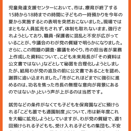
児童発達支援センターにおいて、市は、療育が終了する
15時から18時までの時間に子どもの一時預かりを今年の
夏から実施するとの表明を突然おこないました。現場では
まともな人員拡充もされず、体制も取れないまま、強行さ
れようとしており、職員・保護者に混乱と不安が広がって
いることが、今議会のわが党の質疑で明らかになりました。
さらに、この問題の調査・審議をめぐり、市の担当者が業務
上作成した資料について、こども未来局長が「その資料は
公文書ではない」などとして秘匿を合理化しようとしまし
たが、結局わが党の追及の前に公文書であることを認め、
謝罪に追い込まれました。「市がこれほどまでに強引に進
めるのは、功名を焦った市長の無理な意向が背景にある
のではないか」という声が上がるのは当然です。
就労などの条件がなくても子どもを保育園などに預けら
れる「こども誰でも通園制度」について、市は新年度これ
を大幅に拡充しようとしていますが、わが党の質疑で、週１
回預けられる子どもも、受け入れる子どもの集団も、不安