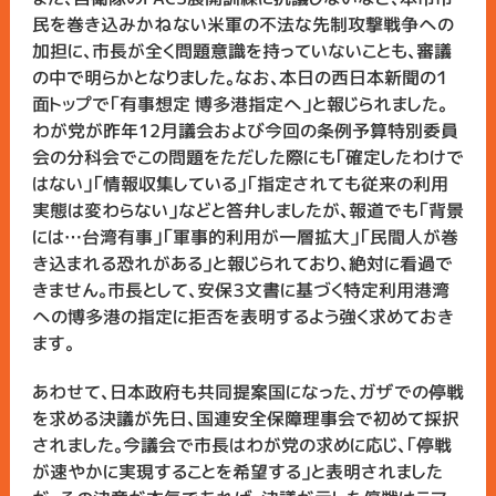
民を巻き込みかねない米軍の不法な先制攻撃戦争への
加担に、市長が全く問題意識を持っていないことも、審議
の中で明らかとなりました。なお、本日の西日本新聞の１
面トップで「有事想定 博多港指定へ」と報じられました。
わが党が昨年12月議会および今回の条例予算特別委員
会の分科会でこの問題をただした際にも「確定したわけで
はない」「情報収集している」「指定されても従来の利用
実態は変わらない」などと答弁しましたが、報道でも「背景
には…台湾有事」「軍事的利用が一層拡大」「民間人が巻
き込まれる恐れがある」と報じられており、絶対に看過で
きません。市長として、安保３文書に基づく特定利用港湾
への博多港の指定に拒否を表明するよう強く求めておき
ます。
あわせて、日本政府も共同提案国になった、ガザでの停戦
を求める決議が先日、国連安全保障理事会で初めて採択
されました。今議会で市長はわが党の求めに応じ、「停戦
が速やかに実現することを希望する」と表明されました