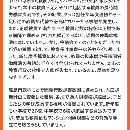
中で中学校の（教師）不足がワーストだった」と報じられた
ように、本市の教員不足とそれに起因する教員の長時間
労働は深刻です。その結果、クラス担任が年度当初から不
足し他の教員が代替で必死にカバーする事態が発生し、
また、正規教員で満たすべき教員定数の枠を非正規であ
る講師で埋めるやり方が横行するなど、現場の疲弊は極
限に達しています。しかし、今議会でこのことをただしたわ
が党の質問に対して、教育長は無責任な答弁をくり返しま
した。新年度予算案においても、教員の抜本増や長時間労
働解消の有効な手立ては全くとられておりません。本市の
教育行政の怠慢で人命が失われているのに、反省が足り
なさすぎます。
髙島市政のもとで開発行政が野放図に進められ、人口が
無計画に膨張した結果、各地で過大規模校が続出し、子ど
もたちの学び成長する権利が侵害されています。新年度
も小学校で27校、中学校で６校が該当する見込みです
が、市長も教育長もマンション開発規制などの有効な手
立てを取ろうとしていません。