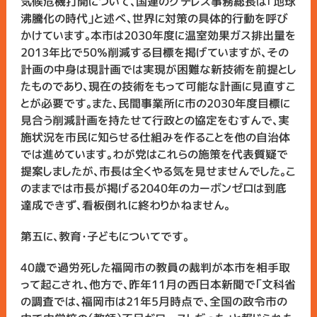
気候危機打開について、国連のグテレス事務総長は「地球
沸騰化の時代」と述べ、世界に対策の具体的行動を呼び
かけています。本市は2030年度に温室効果ガス排出量を
2013年比で50％削減する目標を掲げていますが、その
計画の中身は現計画では実現が困難な新技術を前提とし
たものであり、現在の技術をもって可能な計画に見直すこ
とが必要です。また、民間事業所に市の2030年度目標に
見合う削減計画を持たせて行政との協定をむすんで、実
施状況を市民に知らせる仕組みを作ることを他の自治体
では進めています。わが党はこれらの施策を代表質疑で
提案しましたが、市長は全くやる気を見せませんでした。こ
のままでは市長が掲げる2040年のカーボンゼロは到底
達成できず、看板倒れに終わりかねません。
第五に、教育・子どもについてです。
40歳で過労死した福岡市の教員の裁判が本市を相手取
って起こされ、他方で、昨年11月の西日本新聞で「文科省
の調査では、福岡市は21年5月時点で、全国の政令市の