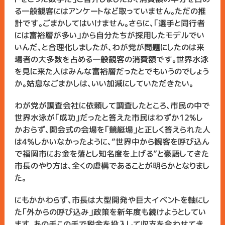
る一般観客にはアンケートなど取っていません。ただの推
計です。ごまかしてはいけません。さらに、「選手と同行者
には富裕層が多い」から自分たちが採用したモデルでい
いんだ、と合理化しましたが、わが党が問題にしたのは来
場者の大多数を占める一般観客の消費額です。世界水泳
を見に来た人はみんな富裕層だったとでもいうのでしょう
か。姑息なごまかしは、いい加減にしていただきたい。
わが党が調査会社に依頼して調査したところ、市民の中で
世界水泳が「成功」だったと答えた市民はわずか12%し
かおらず、開会式の会場を「競艇場」と正しく答えられた人
は4％しかいなかったように、“世界中から観客を呼び込ん
で福岡市にお金を落とし知名度を上げる”と豪語してきた
市長のやり方は、全くの虚構であることが明らかとなりまし
た。
にもかかわらず、市長は大型開発や巨大イベントを軸にし
た「外からの呼び込み」政策を新年度も続けようとしてい
ます。あの手この手で税金を投入して収支を合わせてき