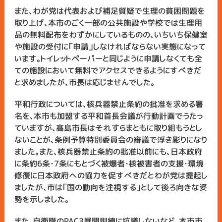
また、わが党は代表および補足質疑で生理の貧困問題を
取り上げ、本市のごく一部の公共施設や学校では生理用
品の無料配布をわずかにしているものの、いちいち保健室
や施設の受付に「申請」しなければならない実態になって
います。トイレットペーパーと同じように申請しなくても全
ての施設において無料でアクセスできるようにすべきだ
と求めましたが、市長は応じませんでした。
平和行政については、核兵器禁止条約の批准を求める署
名を、本市も加盟する平和首長会議が行動計画でうたっ
ていますが、髙島市長はそれすらまともに取り組もうとし
ないことが、条例予算特別委員会の審議で浮き彫りになり
ました。また、核兵器禁止条約の批准以前にも、日本政府
に条約6条・7条にもとづく被爆者・核被害者の支援・環境
修復に日本政府への協力を促すべきだとわが党は提起し
ましたが、市は「国の動向を注視する」として後ろ向きな姿
勢を示しました。
また、自衛隊のPAC3展開訓練に抗議しないなど、本市市