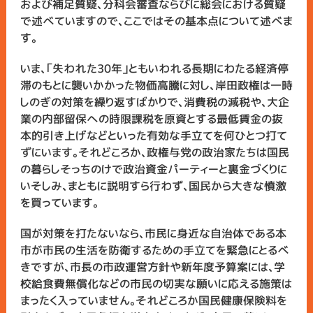
および補足質疑、分科会審査ならびに総会における質疑
で述べていますので、ここではその基本点について述べま
す。
いま、「失われた30年」ともいわれる長期にわたる経済停
滞のもとに襲いかかった物価高騰に対し、岸田政権は一時
しのぎの対策を繰り返すばかりで、消費税の減税や、大企
業の内部留保への時限課税を原資とする最低賃金の抜
本的引き上げなどといった有効な手立てを何ひとつ打て
ずにいます。それどころか、政権与党の政治家たちは国民
の暮らしそっちのけで政治資金パーティーと裏金づくりに
いそしみ、まともに説明すら行わず、国民から大きな憤激
を買っています。
国が対策を打たないなら、市民に身近な自治体である本
市が市民の生活を防衛するための手立てを緊急にとるべ
きですが、市長の市政運営方針や新年度予算案には、学
校給食費無償化などの市民の切実な願いに応える施策は
まったく入っていません。それどころか国民健康保険料を