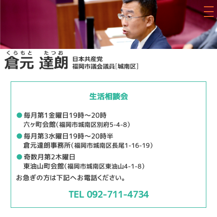
生活相談会
●
毎月第1金曜日19時～20時
六ヶ町会館
（福岡市城南区別府5-4-8）
●
毎月第3水曜日19時～20時半
倉元達朗事務所
（福岡市城南区長尾1-16-19）
●
奇数月第2木曜日
東油山町会館
（福岡市城南区東油山4-1-8）
お急ぎの方は下記へお電話ください。
TEL 092-711-4734