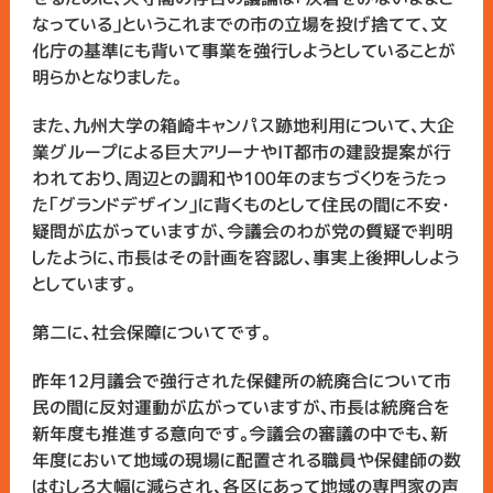
なっている」というこれまでの市の立場を投げ捨てて、文
化庁の基準にも背いて事業を強行しようとしていることが
明らかとなりました。
また、九州大学の箱崎キャンパス跡地利用について、大企
業グループによる巨大アリーナやIT都市の建設提案が行
われており、周辺との調和や100年のまちづくりをうたっ
た「グランドデザイン」に背くものとして住民の間に不安・
疑問が広がっていますが、今議会のわが党の質疑で判明
したように、市長はその計画を容認し、事実上後押ししよう
としています。
第二に、社会保障についてです。
昨年12月議会で強行された保健所の統廃合について市
民の間に反対運動が広がっていますが、市長は統廃合を
新年度も推進する意向です。今議会の審議の中でも、新
年度において地域の現場に配置される職員や保健師の数
はむしろ大幅に減らされ、各区にあって地域の専門家の声