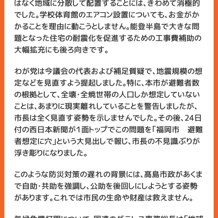
はなく地域に分散して配置することには、きわめて消極的
でした。学校体育館のエアコン設置についても、お金がか
かることを理由に動こうとしません。能登半島で大きな問
題となった住宅の耐震化を促進するための工事費補助の
大幅拡充にも後ろ向きです。
わが党は今議会の代表および補足質疑で、地震規模の想
定などを見直すよう提起しました。特に、本市が避難者数
の根拠として、全壊・全焼世帯の人口しか想定していない
ことは、あまりに現実離れしていることを警告しましたが、
市長は全く見直す姿勢を示しませんでした。その後、24日
付の西日本新聞が１面トップでこの問題を「福岡市 避難
者想定に穴」という大見出しで報じ、市長の不見識ぶりが
浮き彫りになりました。
このような防災対策の遅れの背景には、髙島市政があくま
で自助・共助を強調し、公助を後回しにしようとする姿勢
があります。これでは市民の生命や財産は救えません。