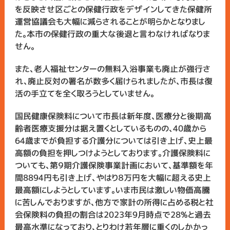
を反映させ区ごとの保健行政をデザインしてきた保健所
運営協議会も大幅に減らされることが明らかとなりまし
た。本市の保健行政の重大な後退と言わなければなりま
せん。
また、老人福祉センターの無料入浴事業も廃止が強行さ
れ、廃止反対の署名が数多く届けられましたが、市長は復
活の手立てを全く取ろうとしていません。
国民健康保険料について市長は新年度、医療分と後期高
齢者医療支援分は据え置くとしているものの、40歳から
64歳までが負担する介護分については引き上げ、史上最
高額の負担を押しつけようとしております。介護保険料に
ついても、第９期介護保険事業計画において、基準額を年
間8894円も引き上げ、やはり８万円を大幅に超える史上
最高額にしようとしています。いま市民は激しい物価高騰
に苦しんでおりますが、他方で家計の所得に占める税と社
会保険料の負担の割合は2023年9月時点で28%と過去
最高水準になっており、とりわけ若年層に重くのしかかっ