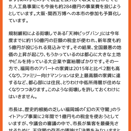
た人工島事業にも今後も約284億円の事業費を投じよう
としています。大阪・関西万博への本市の参加も予算化し
ています。
規制緩和による街壊しである「天神ビッグバン」には今年
度までに約150億円の巨額の税金が使われ、新年度も約
５億円が投じられる見込みです。その結果、全国最悪の地
価の上昇が起こり、もうかっているのは都心に大きな土地
やビルを持っている大企業や富裕層ばかりです。その一
方で、福岡市のアパートの家賃は2015年と比べ２割も高
くなり、ファミリー向けマンションは史上最高額の家賃に達
するなど、都心部には住民、とりわけ中低所得層が住めな
くなりつつあります。このような街壊しを許しておくわけに
はいきません。
市長は、歴史的根拠の乏しい福岡城の「幻の天守閣」のラ
イトアップ事業に２年間で１億円もの税金を使おうとして
いますが、今議会の審議の中で、市長が集客を最優先さ
せるために、天守閣の存否の議論は「決着をみないままと