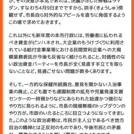
が、その決意が本気であれば、決議が示した停戦はラマ
ダン、すなわち4月9日までですから、拱手（きょうしゅ）傍
観せず、市長自ら対外的なアピールを直ちに発信するよう
この場で求めておきます。
これ以外にも新年度の本市行政には、労働者に払われる
べき賃金がピンハネされ、大企業のもうけづくりに利用さ
れている給付金事業等における民間営利企業への大規
模業務委託が今後も反省なく続けられること、対価性のな
い政治資金パーティーを市長が全く見直す手立てを取ら
ないことなど、見過ごせない問題が数多くあります。
そして、一方的な保健所統廃合、意見を聞かない入浴事
業の廃止、こども誰でも通園制度の拡充や児童発達支援
センターの一時預かりなどにあらわれた拙速かつ強引な
やり方に見られるように、市長の現場無視のトップダウンの
やり方が、市政のいたるところに目立つようになってきまし
た。このような政治姿勢は、市民が主人公であるべき地方
自治の精神とは正反対のものであり、今後市民との矛盾