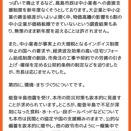
っぱいで廃止するなど、髙島市政は中小業者への直接支
援制度を新年度なくそうとしております。大企業と中小企
業の賃金格差がいよいよ開く中、物価高騰の影響を６割の
中小企業が価格転嫁できていないという調査結果もあ
り、無策のまま新年度を迎えることは許されません。
また、中小業者が事実上の大増税となるインボイス制度
中止の国への要求や、経済波及効果の高い住宅リフォー
ム助成制度の創設、市発注の工事や契約での労賃の引き
上げ・確保を定める公契約条例の制定などを迫りました
が、市長は応じませんでした。
第四に、環境・まちづくりについてです。
能登半島地震を受け、本市の防災対策も抜本的に見直す
ことが求められています。ところが、能登半島で不足が深
刻になった食料・水・トイレ・段ボールベッドなどについて
も本市は民間との協定や国の支援頼みのままで、公的な
備蓄を抜本的に増やし、他の政令市のように一極集中で