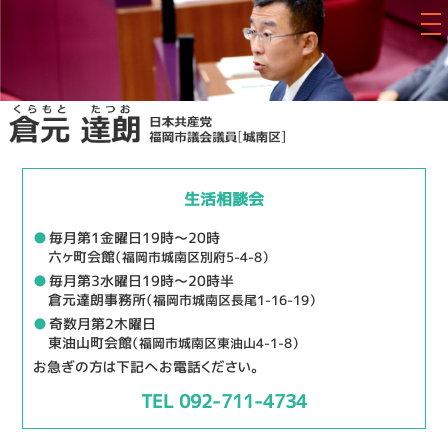
生活相談会
●
毎月第1金曜日19時～20時
六ヶ町会館
（福岡市城南区別府5-4-8）
●
毎月第3水曜日19時～20時半
倉元達朗事務所
（福岡市城南区長尾1-16-19）
●
奇数月第2木曜日
東油山町会館
（福岡市城南区東油山4-1-8）
お急ぎの方は下記へお電話ください。
TEL 092-711-4734