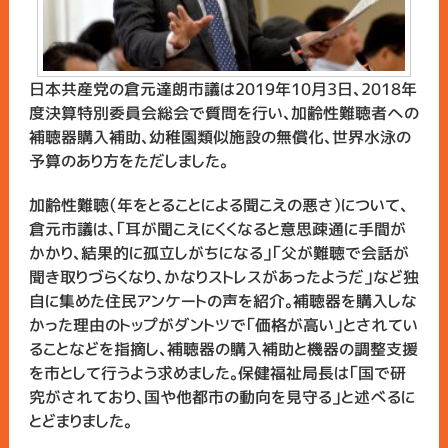
日本共産党の倉元達朗市議は2019年10月3日、2018年
度決算特別委員会総会で質問を行い、加齢性難聴者への
補聴器購入補助、幼稚園類似施設の無償化、世界水泳の
予算のあり方をただしました。
加齢性難聴（年をとることによる聞こえの悪さ）について、
倉元市議は、「耳が聞こえにくくなると意思疎通に手間が
かかり、結果的に孤立しがちになる」「父が難聴で会話が
聞き取りづらくなり、かなりストレスがあったようだ」など独
自に集めた住民アンケートの声を紹介。補聴器を購入しな
かった理由のトップがダントツで「価格が高い」とされてい
ることなどを指摘し、補聴器の購入補助と機器の調整支援
を市として行うよう求めました。保健福祉局長は「国で研
究がされており、国や他都市の動向を見守る」と述べるに
とどまりました。