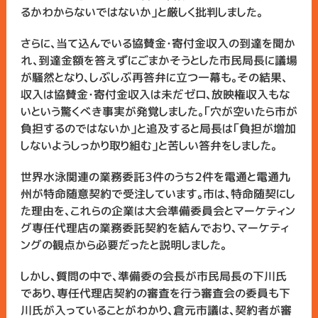
るかわからないではないか」と厳しく批判しました。
さらに、当て込んでいる協賛金・寄付金収入の到達を聞か
れ、到達金額を答えずにごまかそうとした市民局長に議場
が騒然となり、しぶしぶ再答弁に立つ一幕も。その結果、
収入は協賛金・寄付金収入は未だゼロ、放映権収入もな
いという驚くべき事実が発覚しました。「穴が空いたら市が
負担するのではないか」と追及すると局長は「負担が増加
しないようしっかり取り組む」と苦しい答弁をしました。
世界水泳関連の業務委託３件のうち２件を電通と電通九
州が特命随意契約で受注しています。市は、特命随契にし
た理由を、これらの企業は大会準備委員会とマーケティン
グ専任代理店の業務委託契約を結んでおり、マーケティ
ングの観点から必要だったと説明しました。
しかし、質問の中で、準備委の会長が市民局長の下川氏
であり、専任代理店契約の審査を行う審査会の委員も下
川氏が入っていることがわかり、倉元市議は、契約者が審