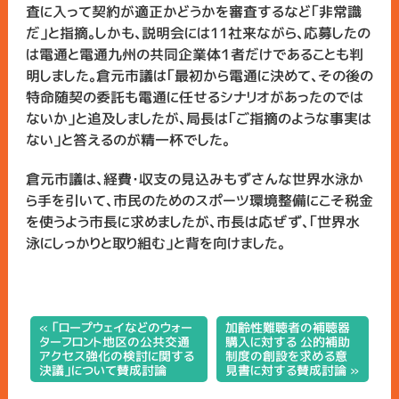
査に入って契約が適正かどうかを審査するなど「非常識
だ」と指摘。しかも、説明会には11社来ながら、応募したの
は電通と電通九州の共同企業体１者だけであることも判
明しました。倉元市議は「最初から電通に決めて、その後の
特命随契の委託も電通に任せるシナリオがあったのでは
ないか」と追及しましたが、局長は「ご指摘のような事実は
ない」と答えるのが精一杯でした。
倉元市議は、経費・収支の見込みもずさんな世界水泳か
ら手を引いて、市民のためのスポーツ環境整備にこそ税金
を使うよう市長に求めましたが、市長は応ぜず、「世界水
泳にしっかりと取り組む」と背を向けました。
« 「ロープウェイなどのウォー
加齢性難聴者の補聴器
ターフロント地区の公共交通
購入に対する 公的補助
アクセス強化の検討に関する
制度の創設を求める意
決議」について賛成討論
見書に対する賛成討論 »