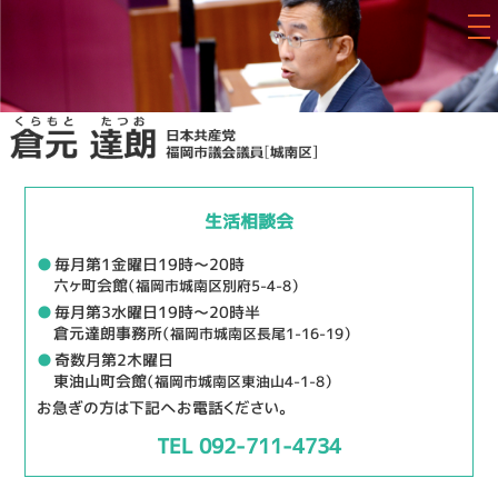
生活相談会
●
毎月第1金曜日19時～20時
六ヶ町会館
（福岡市城南区別府5-4-8）
●
毎月第3水曜日19時～20時半
倉元達朗事務所
（福岡市城南区長尾1-16-19）
●
奇数月第2木曜日
東油山町会館
（福岡市城南区東油山4-1-8）
お急ぎの方は下記へお電話ください。
TEL 092-711-4734