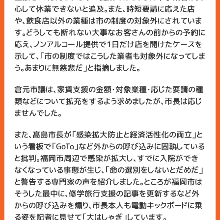
心して休業できないと追及。また、時短要請に応えた店
や、飲食店以外の業種は市の制度の対象外にされていま
す。どうしても断れない大事なお客さんの前からの予約に
応え、ノンアルコール提供で1日だけ店を開けたケースを
示して、「市の制度ではこうした業者も対象外になってしま
う。あまりに無慈悲だ」と指摘しました。
倉元市議は、家賃支援の金額・対象業種・応じた要請の種
類などについて拡充をするよう求めましたが、市長は応じ
ませんでした。
また、髙島市長が「感染拡大防止と経済活性化の両立」と
いう看板で「GoTo」など外からの呼び込みに固執している
と批判。福岡市周辺で感染が拡大し、すでに入院ができ
なくなっている事態が生じ、「命の選別をしないとだめだ」
と警告する専門家の声を紹介しました。ところが福岡市は
そうした最中に、修学旅行支援の記事を更新するなど外
からの呼び込みを煽り、市長本人も電動キックボードに乗
る姿を記者に見せて「大はしゃぎ」しています。